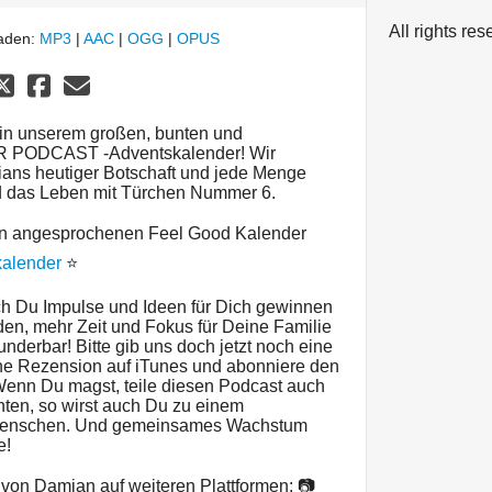
All rights re
laden:
MP3
|
AAC
|
OGG
|
OPUS
in unserem großen, bunten und
 PODCAST -Adventskalender! Wir
ans heutiger Botschaft und jede Menge
d das Leben mit Türchen Nummer 6.
ian angesprochenen Feel Good Kalender
kalender
⭐️
h Du Impulse und Ideen für Dich gewinnen
den, mehr Zeit und Fokus für Deine Familie
nderbar! Bitte gib uns doch jetzt noch eine
ne Rezension auf iTunes und abonniere den
Du magst, teile diesen Podcast auch
ten, so wirst auch Du zu einem
 Menschen. Und gemeinsames Wachstum
e!
 von Damian auf weiteren Plattformen: 📷