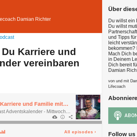
Über dies
ifecoach Damian Richter
Du willst ei
Du willst mut
Partnerschaft
odcast
und Tipps fü
leicht verstä
bekommen? Da
 Du Karriere und
Mach Dich ber
in Deinem Le
ander vereinbaren
Dich bereit f
Damian Richt
von und mit Dam
Lifecoach
Abonnier
Türchen 6: Wie Du Karriere und Familie miteinander vereinbaren kannst
Der Durchstarter Podcast Adventskalender - Mittwoch, 06. Dezember 2023
All episodes
›
Follow us