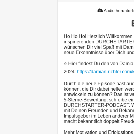
Audio herunter
Ho Ho Ho! Herzlich Willkommen 
inspirierenden DURCHSTARTER
wünschen Dir viel Spaß mit Dami
neue Erkenntnisse über Dich un
⭐️ Hier findest Du den von Dam
2024:
https://damian-richter.com/
Durch die neue Episode hast auc
können, die Dir dabei helfen wer
entwickeln zu können? Das ist wu
5-Sterne-Bewertung, schreibe ei
DURCHSTARTER-PODCAST. Wenn 
mit Deinen Freunden und Bekann
Impulsgeber im Leben anderer
macht bekanntlich doppelt Freud
Mehr Motivation und Erfolgstipps