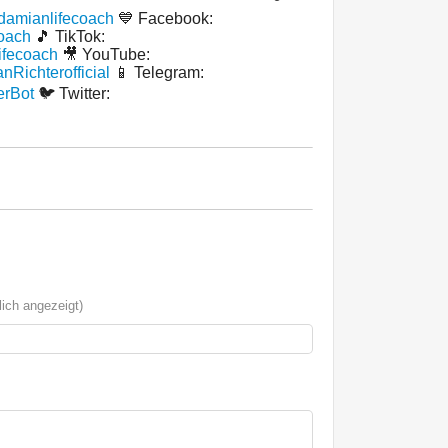
/damianlifecoach
💙 Facebook:
coach
🎵 TikTok:
ifecoach
🎥 YouTube:
Richterofficial
📱 Telegram:
erBot
🐦 Twitter:
ich angezeigt)