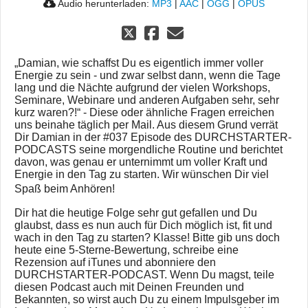
Audio herunterladen:
MP3
|
AAC
|
OGG
|
OPUS
„Damian, wie schaffst Du es eigentlich immer voller
Energie zu sein - und zwar selbst dann, wenn die Tage
lang und die Nächte aufgrund der vielen Workshops,
Seminare, Webinare und anderen Aufgaben sehr, sehr
kurz waren?!“ - Diese oder ähnliche Fragen erreichen
uns beinahe täglich per Mail. Aus diesem Grund verrät
Dir Damian in der #037 Episode des DURCHSTARTER-
PODCASTS seine morgendliche Routine und berichtet
davon, was genau er unternimmt um voller Kraft und
Energie in den Tag zu starten. Wir wünschen Dir viel
Spaß beim Anhören!
Dir hat die heutige Folge sehr gut gefallen und Du
glaubst, dass es nun auch für Dich möglich ist, fit und
wach in den Tag zu starten? Klasse! Bitte gib uns doch
heute eine 5-Sterne-Bewertung, schreibe eine
Rezension auf iTunes und abonniere den
DURCHSTARTER-PODCAST. Wenn Du magst, teile
diesen Podcast auch mit Deinen Freunden und
Bekannten, so wirst auch Du zu einem Impulsgeber im